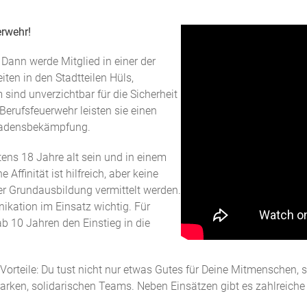
erwehr!
Dann werde Mitglied in einer der
iten in den Stadtteilen Hüls,
sind unverzichtbar für die Sicherheit
Berufsfeuerwehr leisten sie einen
hadensbekämpfung.
stens 18 Jahre alt sein und in einem
ffinität ist hilfreich, aber keine
der Grundausbildung vermittelt werden.
ikation im Einsatz wichtig. Für
ab 10 Jahren den Einstieg in die
e Vorteile: Du tust nicht nur etwas Gutes für Deine Mitmenschen, s
 starken, solidarischen Teams. Neben Einsätzen gibt es zahlreic