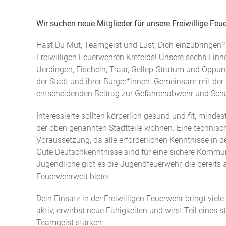
Wir suchen neue Mitglieder für unsere Freiwillige Feu
Hast Du Mut, Teamgeist und Lust, Dich einzubringen? 
Freiwilligen Feuerwehren Krefelds! Unsere sechs Einhe
Uerdingen, Fischeln, Traar, Gellep-Stratum und Oppum 
der Stadt und ihrer Bürger*innen. Gemeinsam mit der 
entscheidenden Beitrag zur Gefahrenabwehr und Sc
Interessierte sollten körperlich gesund und fit, minde
der oben genannten Stadtteile wohnen. Eine technische A
Voraussetzung, da alle erforderlichen Kenntnisse in 
Gute Deutschkenntnisse sind für eine sichere Kommun
Jugendliche gibt es die Jugendfeuerwehr, die bereits 
Feuerwehrwelt bietet.
Dein Einsatz in der Freiwilligen Feuerwehr bringt viel
aktiv, erwirbst neue Fähigkeiten und wirst Teil eines
Teamgeist stärken.