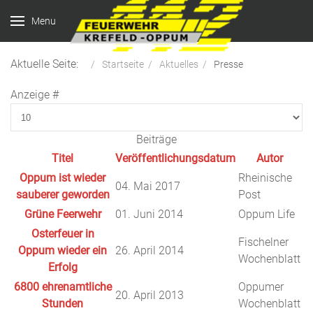
Menu
Aktuelle Seite:
Startseite
Aktuelles
Presse
Anzeige #
Beiträge
Titel
Veröffentlichungsdatum
Autor
Oppum ist wieder
Rheinische
04. Mai 2017
sauberer geworden
Post
Grüne Feerwehr
01. Juni 2014
Oppum Life
Osterfeuer in
Fischelner
Oppum wieder ein
26. April 2014
Wochenblatt
Erfolg
6800 ehrenamtliche
Oppumer
20. April 2013
Stunden
Wochenblatt